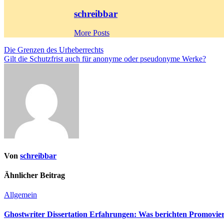
schreibbar
More Posts
Beitragsnavigation
Die Grenzen des Urheberrechts
Gilt die Schutzfrist auch für anonyme oder pseudonyme Werke?
Von
schreibbar
Ähnlicher Beitrag
Allgemein
Ghostwriter Dissertation Erfahrungen: Was berichten Promovie