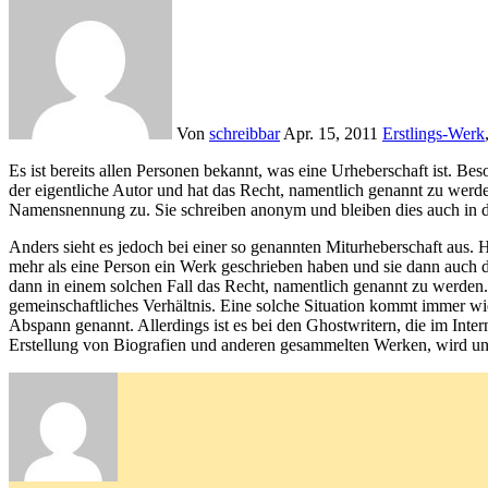
Von
schreibbar
Apr. 15, 2011
Erstlings-Werk
Es ist bereits allen Personen bekannt, was eine Urheberschaft ist. Besonders für Ghostwriter ist es wichtig zu wissen, in wie fern man Rechte an den geschriebenen Texten hat. Wem das Urheberrecht zusteht, ist
der eigentliche Autor und hat das Recht, namentlich genannt zu werd
Namensnennung zu. Sie schreiben anonym und bleiben dies auch in d
Anders sieht es jedoch bei einer so genannten Miturheberschaft aus. 
mehr als eine Person ein Werk geschrieben haben und sie dann auch
dann in einem solchen Fall das Recht, namentlich genannt zu werden
gemeinschaftliches Verhältnis. Eine solche Situation kommt immer w
Abspann genannt. Allerdings ist es bei den Ghostwritern, die im Inter
Erstellung von Biografien und anderen gesammelten Werken, wird unt