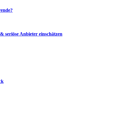
rende?
 seriöse Anbieter einschätzen
ck