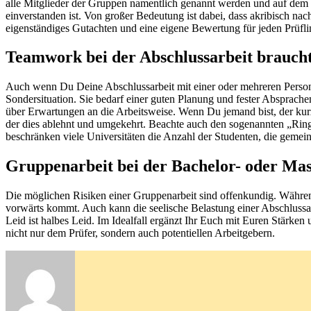
alle Mitglieder der Gruppen namentlich genannt werden und auf dem au
einverstanden ist. Von großer Bedeutung ist dabei, dass akribisch na
eigenständiges Gutachten und eine eigene Bewertung für jeden Prüfl
Teamwork bei der Abschlussarbeit brauch
Auch wenn Du Deine Abschlussarbeit mit einer oder mehreren Personen
Sondersituation. Sie bedarf einer guten Planung und fester Absprache
über Erwartungen an die Arbeitsweise. Wenn Du jemand bist, der kurz
der dies ablehnt und umgekehrt. Beachte auch den sogenannten „Ring
beschränken viele Universitäten die Anzahl der Studenten, die gemei
Gruppenarbeit bei der Bachelor- oder Mast
Die möglichen Risiken einer Gruppenarbeit sind offenkundig. Während
vorwärts kommt. Auch kann die seelische Belastung einer Abschlussarb
Leid ist halbes Leid. Im Idealfall ergänzt Ihr Euch mit Euren Stärken 
nicht nur dem Prüfer, sondern auch potentiellen Arbeitgebern.