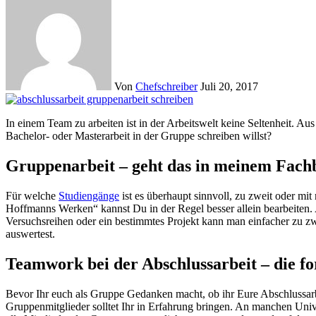
Von
Chefschreiber
Juli 20, 2017
In einem Team zu arbeiten ist in der Arbeitswelt keine Seltenheit. Aus diesem Grund ist Gruppenarbeit in der Schule, aber auch in der Universität durchaus gewollt. Aber was ist zu beachten, wenn Du Deine
Bachelor- oder Masterarbeit in der Gruppe schreiben willst?
Gruppenarbeit – geht das in meinem Fach
Für welche
Studiengänge
ist es überhaupt sinnvoll, zu zweit oder mi
Hoffmanns Werken“ kannst Du in der Regel besser allein bearbeiten. 
Versuchsreihen oder ein bestimmtes Projekt kann man einfacher zu 
auswertest.
Teamwork bei der Abschlussarbeit – die f
Bevor Ihr euch als Gruppe Gedanken macht, ob ihr Eure Abschlussarbei
Gruppenmitglieder solltet Ihr in Erfahrung bringen. An manchen Unive