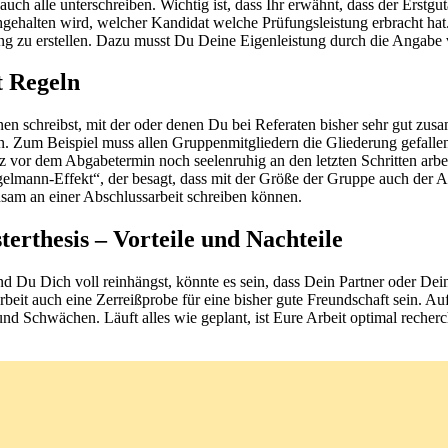
ch alle unterschreiben. Wichtig ist, dass Ihr erwähnt, dass der Erstgut
chgehalten wird, welcher Kandidat welche Prüfungsleistung erbracht hat
ing zu erstellen. Dazu musst Du Deine Eigenleistung durch die Angabe
t Regeln
 schreibst, mit der oder denen Du bei Referaten bisher sehr gut zusam
n. Zum Beispiel muss allen Gruppenmitgliedern die Gliederung gefallen 
 vor dem Abgabetermin noch seelenruhig an den letzten Schritten arbei
elmann-Effekt“, der besagt, dass mit der Größe der Gruppe auch der 
nsam an einer Abschlussarbeit schreiben können.
erthesis – Vorteile und Nachteile
 Du Dich voll reinhängst, könnte es sein, dass Dein Partner oder Dein
eit auch eine Zerreißprobe für eine bisher gute Freundschaft sein. Auf
und Schwächen. Läuft alles wie geplant, ist Eure Arbeit optimal recherc