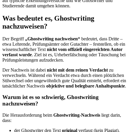
auf typische Erkennungsversuche und wie Ghostwriter und
Studierende damit umgehen können.
Was bedeutet es, Ghostwriting
nachzuweisen?
Der Begriff
„Ghostwriting nachweisen“
bedeutet, dass Dritte –
etwa Lehrende, Prüfungsämter oder Gutachter – feststellen, ob ein
wissenschaftlicher Text
nicht vom offiziell eingereichten Autor
verfasst wurde
. Ziel ist es, Urheberfälschung oder Täuschung bei
Prüfungsleistungen aufzudecken.
Der Nachweis ist dabei
nicht mit dem reinen Verdacht
zu
verwechseln. Während ein Verdacht etwa durch einen plötzlichen
Stilwechsel oder ungewöhnlich gute Qualität entsteht, erfordert ein
tatsächlicher Nachweis
objektive und belegbare Anhaltspunkte
.
Warum ist es so schwierig, Ghostwriting
nachzuweisen?
Die Herausforderung beim
Ghostwriting-Nachweis
liegt darin,
dass:
der Ghostwriter den Text
original
verfasst (kein Plagiat),