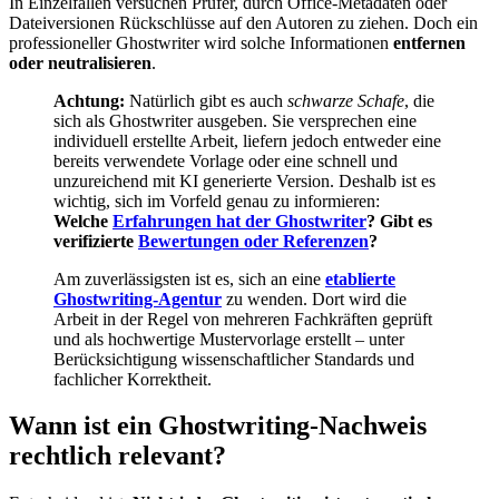
In Einzelfällen versuchen Prüfer, durch Office-Metadaten oder
Dateiversionen Rückschlüsse auf den Autoren zu ziehen. Doch ein
professioneller Ghostwriter wird solche Informationen
entfernen
oder neutralisieren
.
Achtung:
Natürlich gibt es auch
schwarze Schafe
, die
sich als Ghostwriter ausgeben. Sie versprechen eine
individuell erstellte Arbeit, liefern jedoch entweder eine
bereits verwendete Vorlage oder eine schnell und
unzureichend mit KI generierte Version. Deshalb ist es
wichtig, sich im Vorfeld genau zu informieren:
Welche
Erfahrungen hat der Ghostwriter
? Gibt es
verifizierte
Bewertungen oder Referenzen
?
Am zuverlässigsten ist es, sich an eine
etablierte
Ghostwriting-Agentur
zu wenden. Dort wird die
Arbeit in der Regel von mehreren Fachkräften geprüft
und als hochwertige Mustervorlage erstellt – unter
Berücksichtigung wissenschaftlicher Standards und
fachlicher Korrektheit.
Wann ist ein Ghostwriting-Nachweis
rechtlich relevant?