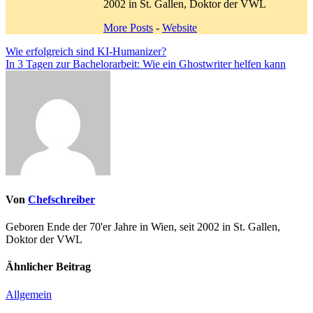
2002 in St. Gallen, Doktor der VWL
More Posts
-
Website
Beitragsnavigation
Wie erfolgreich sind KI-Humanizer?
In 3 Tagen zur Bachelorarbeit: Wie ein Ghostwriter helfen kann
Von
Chefschreiber
Geboren Ende der 70'er Jahre in Wien, seit 2002 in St. Gallen,
Doktor der VWL
Ähnlicher Beitrag
Allgemein