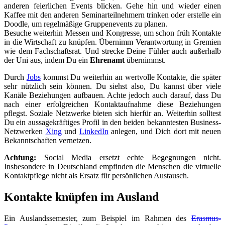
anderen feierlichen Events blicken. Gehe hin und wieder einen
Kaffee mit den anderen Seminarteilnehmern trinken oder erstelle ein
Doodle, um regelmäßige Gruppenevents zu planen.
Besuche weiterhin Messen und Kongresse, um schon früh Kontakte
in die Wirtschaft zu knüpfen. Übernimm Verantwortung in Gremien
wie dem Fachschaftsrat. Und strecke Deine Fühler auch außerhalb
der Uni aus, indem Du ein
Ehrenamt
übernimmst.
Durch
Jobs
kommst Du weiterhin an wertvolle Kontakte, die später
sehr nützlich sein können. Du siehst also, Du kannst über viele
Kanäle Beziehungen aufbauen. Achte jedoch auch darauf, dass Du
nach einer erfolgreichen Kontaktaufnahme diese Beziehungen
pflegst. Soziale Netzwerke bieten sich hierfür an. Weiterhin solltest
Du ein aussagekräftiges Profil in den beiden bekanntesten Business-
Netzwerken
Xing
und
LinkedIn
anlegen, und Dich dort mit neuen
Bekanntschaften vernetzen.
Achtung:
Social Media ersetzt echte Begegnungen nicht.
Insbesondere in Deutschland empfinden die Menschen die virtuelle
Kontaktpflege nicht als Ersatz für persönlichen Austausch.
Kontakte knüpfen im Ausland
Ein Auslandssemester, zum Beispiel im Rahmen des
Erasmus-