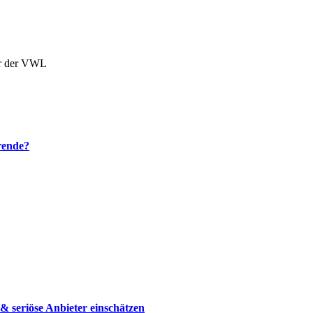
tor der VWL
rende?
 seriöse Anbieter einschätzen