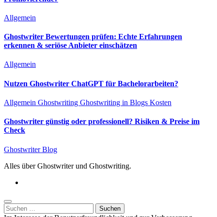
Allgemein
Ghostwriter Bewertungen prüfen: Echte Erfahrungen
erkennen & seriöse Anbieter einschätzen
Allgemein
Nutzen Ghostwriter ChatGPT für Bachelorarbeiten?
Allgemein
Ghostwriting
Ghostwriting in Blogs
Kosten
Ghostwriter günstig oder professionell? Risiken & Preise im
Check
Ghostwriter Blog
Alles über Ghostwriter und Ghostwriting.
Suchen
nach: