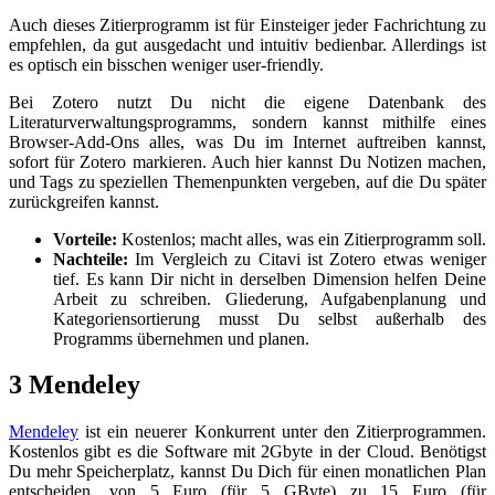
Auch dieses Zitierprogramm ist für Einsteiger jeder Fachrichtung zu
empfehlen, da gut ausgedacht und intuitiv bedienbar. Allerdings ist
es optisch ein bisschen weniger user-friendly.
Bei Zotero nutzt Du nicht die eigene Datenbank des
Literaturverwaltungsprogramms, sondern kannst mithilfe eines
Browser-Add-Ons alles, was Du im Internet auftreiben kannst,
sofort für Zotero markieren. Auch hier kannst Du Notizen machen,
und Tags zu speziellen Themenpunkten vergeben, auf die Du später
zurückgreifen kannst.
Vorteile:
Kostenlos; macht alles, was ein Zitierprogramm soll.
Nachteile:
Im Vergleich zu Citavi ist Zotero etwas weniger
tief. Es kann Dir nicht in derselben Dimension helfen Deine
Arbeit zu schreiben. Gliederung, Aufgabenplanung und
Kategoriensortierung musst Du selbst außerhalb des
Programms übernehmen und planen.
3 Mendeley
Mendeley
ist ein neuerer Konkurrent unter den Zitierprogrammen.
Kostenlos gibt es die Software mit 2Gbyte in der Cloud. Benötigst
Du mehr Speicherplatz, kannst Du Dich für einen monatlichen Plan
entscheiden, von 5 Euro (für 5 GByte) zu 15 Euro (für