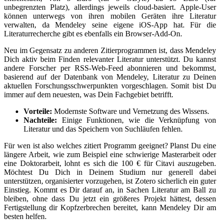
unbegrenzten Platz), allerdings jeweils cloud-basiert. Apple-User
können unterwegs von ihren mobilen Geräten ihre Literatur
verwalten, da Mendeley seine eigene iOS-App hat. Für die
Literaturrecherche gibt es ebenfalls ein Browser-Add-On.
Neu im Gegensatz zu anderen Zitierprogrammen ist, dass Mendeley
Dich aktiv beim Finden relevanter Literatur unterstützt. Du kannst
andere Forscher per RSS-Web-Feed abonnieren und bekommst,
basierend auf der Datenbank von Mendeley, Literatur zu Deinen
aktuellen Forschungsschwerpunkten vorgeschlagen. Somit bist Du
immer auf dem neuesten, was Dein Fachgebiet betrifft.
Vorteile:
Modernste Software und Vernetzung des Wissens.
Nachteile:
Einige Funktionen, wie die Verknüpfung von
Literatur und das Speichern von Suchläufen fehlen.
Für wen ist also welches zitiert Programm geeignet? Planst Du eine
längere Arbeit, wie zum Beispiel eine schwierige Masterarbeit oder
eine Doktorarbeit, lohnt es sich die 100 € für Citavi auszugeben.
Möchtest Du Dich in Deinem Studium nur generell dabei
unterstützen, organisierter vorzugehen, ist Zotero sicherlich ein guter
Einstieg. Kommt es Dir darauf an, in Sachen Literatur am Ball zu
bleiben, ohne dass Du jetzt ein größeres Projekt hättest, dessen
Fertigstellung dir Kopfzerbrechen bereitet, kann Mendeley Dir am
besten helfen.