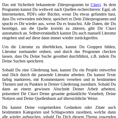
Das mit Sicherheit bekannteste Zitierprogramm ist
Citavi
. In dem
Programm kannst Du weltweit nach Quellen recherchieren: Egal, ob
Internetseiten, PDFs oder Bücher, wenn Du etwas gefunden hast,
dass Du verwenden möchtest, speichert es Dein Zitierprogramm und
spuckt es Dir wieder aus, wenn Du es brauchst. Alle Daten, die Du
benötigst, um die Quelle korrekt zu zitieren, gibt Dir Citavi
automatisch an. Selbstverständlich kannst Du auch manuell Literatur
eingeben und auf diese dann immer wieder zurückgreifen.
Um die Literatur zu überblicken, kannst Du Gruppen bilden,
Literatur zueinander ordnen, und durch das Programm checken
lassen, dass Du Deine Suche geordnet durchführst, z.B. indem Du
Deine Suchen speicherst.
Sobald Du eine Gliederung hast, kannst Du ein Projekt entwerfen
und Dich durch die passende Literatur arbeiten. Du kannst Texte
farbig markieren, mit Kommentaren versehen und in bestimmten
Themen und zu Punkten in Deiner Gliederung zuordnen. Sobald Du
dann an einem gewissen Abschnitt Deiner Arbeit arbeitest,
präsentiert Dir Citavi Deine gesamte gedankliche Vorarbeit, Deine
Notizen und Deine Quellenbasis auf übersichtliche Weise.
Du kannst Deine vorgemerkten Gedanken oder Zitate auch
bestimmten Kategorien und Schlagworten zuordnen, welche dann
alle wieder auftauchen, sobald Du Dich diesem Thema zuwenden