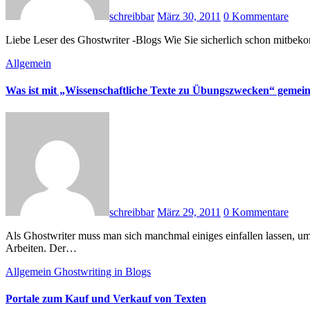
schreibbar
März 30, 2011
0 Kommentare
Liebe Leser des Ghostwriter -Blogs Wie Sie sicherlich schon mitbek
Allgemein
Was ist mit „Wissenschaftliche Texte zu Übungszwecken“ gemein
schreibbar
März 29, 2011
0 Kommentare
Als Ghostwriter muss man sich manchmal einiges einfallen lassen, um gesetzlichen Bestimmungen „aus dem Weg“ zu gehen. Ein immer wieder heißes Thema ist dabei das Ghostwriting für wissenschaftliche
Arbeiten. Der…
Allgemein
Ghostwriting in Blogs
Portale zum Kauf und Verkauf von Texten