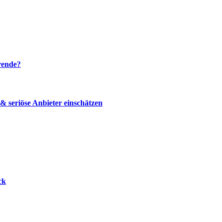
rende?
 seriöse Anbieter einschätzen
ck