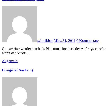
schreibbar
März 31, 2011
0 Kommentare
Ghostwriter werden auch als Phantomschreiber oder Auftragsschreiber benannt und sind Fachjournalisten oder auch Experten, die im Auftrag eines Verlages, einer Agentur oder auch eines Autors tätig sind,
wenn der Autor…
Allgemein
In eigener Sache :-)