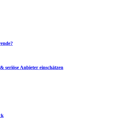
rende?
 seriöse Anbieter einschätzen
ck