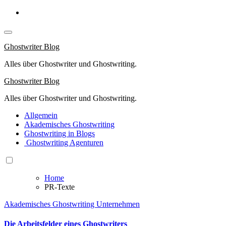
Springe
zum
Inhalt
Ghostwriter Blog
Alles über Ghostwriter und Ghostwriting.
Ghostwriter Blog
Alles über Ghostwriter und Ghostwriting.
Allgemein
Akademisches Ghostwriting
Ghostwriting in Blogs
Ghostwriting Agenturen
Home
PR-Texte
Akademisches Ghostwriting
Unternehmen
Die Arbeitsfelder eines Ghostwriters