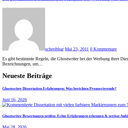
schreibbar
Mai 23, 2011
0 Kommentare
Es gibt bestimmte Regeln, die Ghostwriter bei der Werbung ihrer Dienstleistungen einhalten müssen. Viele Ghostwriter lassen ihrer Fantasie freien Lauf und verleihen sich selbst sehr hochwertige Titel und
Bezeichnungen, um…
Neueste Beiträge
Ghostwriter Dissertation Erfahrungen: Was berichten Promovierende?
Juni 16, 2026
Ghostwriter Bewertungen prüfen: Echte Erfahrungen erkennen & seriöse Anbi
Mai 28, 2026