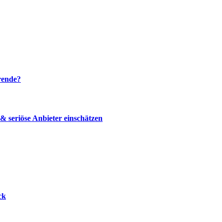
rende?
 seriöse Anbieter einschätzen
ck