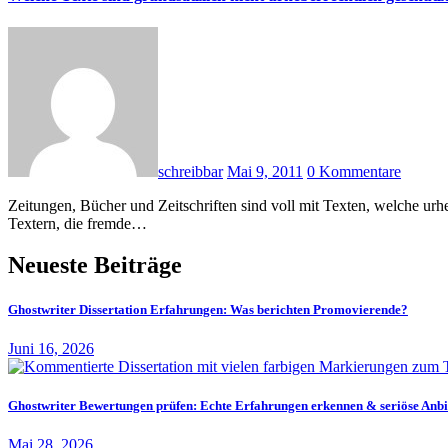
schreibbar
Mai 9, 2011
0 Kommentare
Zeitungen, Bücher und Zeitschriften sind voll mit Texten, welche urheberrechtlich geschützt sind. Diese Texte dürfen nur dann genutzt werden, wenn sie zitiert werden. Zitate sind Kennzeichnungen von
Textern, die fremde…
Neueste Beiträge
Ghostwriter Dissertation Erfahrungen: Was berichten Promovierende?
Juni 16, 2026
Ghostwriter Bewertungen prüfen: Echte Erfahrungen erkennen & seriöse Anbi
Mai 28, 2026