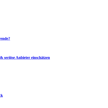
rende?
 seriöse Anbieter einschätzen
ck