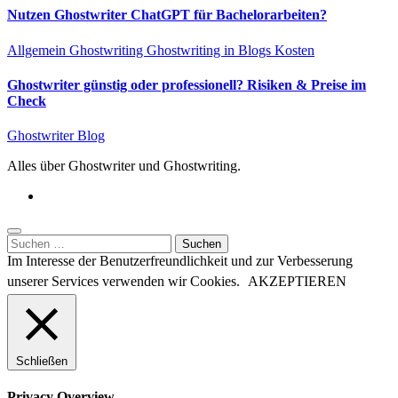
Nutzen Ghostwriter ChatGPT für Bachelorarbeiten?
Allgemein
Ghostwriting
Ghostwriting in Blogs
Kosten
Ghostwriter günstig oder professionell? Risiken & Preise im
Check
Ghostwriter Blog
Alles über Ghostwriter und Ghostwriting.
Suchen
nach:
Im Interesse der Benutzerfreundlichkeit und zur Verbesserung
unserer Services verwenden wir Cookies.
AKZEPTIEREN
Schließen
Privacy Overview