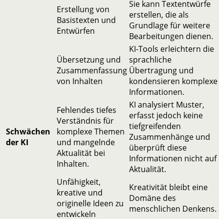
Sie kann Textentwürfe
Erstellung von
erstellen, die als
Basistexten und
Grundlage für weitere
Entwürfen
Bearbeitungen dienen.
KI-Tools erleichtern die
Übersetzung und
sprachliche
Zusammenfassung
Übertragung und
von Inhalten
kondensieren komplexe
Informationen.
KI analysiert Muster,
Fehlendes tiefes
erfasst jedoch keine
Verständnis für
tiefgreifenden
Schwächen
komplexe Themen
Zusammenhänge und
der KI
und mangelnde
überprüft diese
Aktualität bei
Informationen nicht auf
Inhalten.
Aktualität.
Unfähigkeit,
Kreativität bleibt eine
kreative und
Domäne des
originelle Ideen zu
menschlichen Denkens.
entwickeln