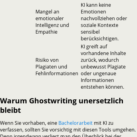
KI kann keine
Mangel an
Emotionen
emotionaler
nachvollziehen oder
Intelligenz und
soziale Kontexte
Empathie
sensibel
berücksichtigen.
KI greift auf
vorhandene Inhalte
Risiko von
zurück, wodurch
Plagiaten und
unbewusst Plagiate
Fehlinformationen
oder ungenaue
Informationen
entstehen können.
Warum Ghostwriting unersetzlich
bleibt
Wenn Sie vorhaben, eine
Bachelorarbeit
mit KI zu
verfassen, sollten Sie vorsichtig mit diesen Tools umgehen.
Denn irgendwann verliert man den Überblick bei der