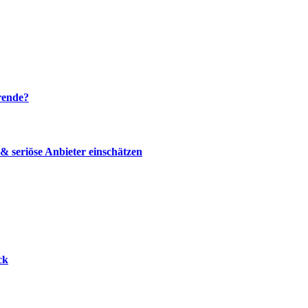
rende?
 seriöse Anbieter einschätzen
ck