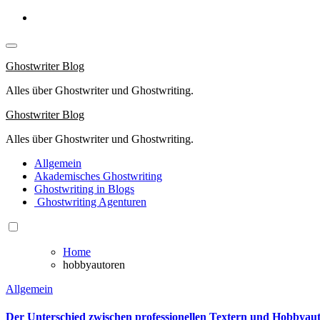
Springe
zum
Inhalt
Ghostwriter Blog
Alles über Ghostwriter und Ghostwriting.
Ghostwriter Blog
Alles über Ghostwriter und Ghostwriting.
Allgemein
Akademisches Ghostwriting
Ghostwriting in Blogs
Ghostwriting Agenturen
Home
hobbyautoren
Allgemein
Der Unterschied zwischen professionellen Textern und Hobbyau